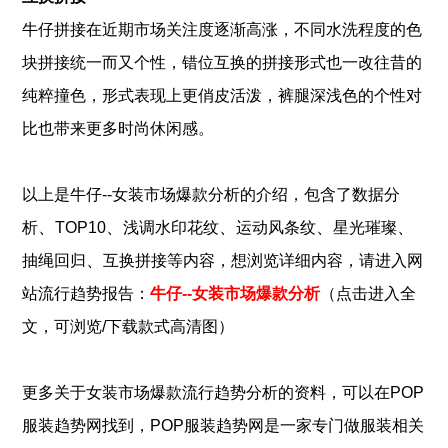
牛仔拼接在近期市场关注度逐渐高涨，不同水洗程度的色
块拼接统一而又个性，错位互换的拼接形式也一改往昔的
纯粹撞色，形式表现上更俏皮活泼，裤腿深浅色的个性对
比也带来更多时尚休闲感。
以上是
牛仔--女装市场爆款分析
的介绍，包含了
数据分
、
、
、
、
、
析
TOP10
浅调水印花纹
运动风条纹
星光璀璨
、
抽绳回归
互换拼接
等内容，想浏览详细内容，请进入网
站流行趋势报告：
牛仔--女装市场爆款分析
（点击进入全
文，可浏览/下载款式高清图）
更多关于女装市场爆款流行趋势分析
的资料，可以在POP
服装
趋势网找到，POP
服装
趋势网是一家专门做
服装
相关