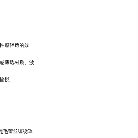
性感轻透的效
感薄透材质、波
愉悦。
系睫毛蕾丝缠绕罩