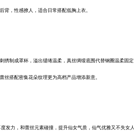
后背，性感撩人，适合日常搭配低胸上衣。
刺绣制成罩杯，溢出缱绻温柔，真丝绸缎底围代替钢圈温柔固定
蕾丝搭配密集花朵纹理更为高档产品增添新意。
点再度发力，和蕾丝元素碰撞，提升仙女气质，仙气优雅又不失女