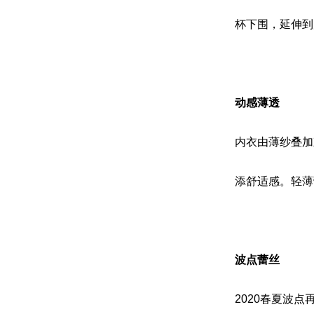
杯下围，延伸到
动感薄透
内衣由薄纱叠加
添舒适感。轻薄
波点蕾丝
2020春夏波