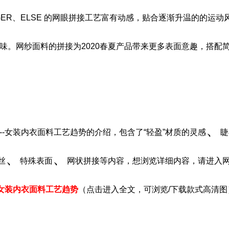
LFIGER、ELSE 的网眼拼接工艺富有动感，贴合逐渐升温的的运
味。网纱面料的拼接为2020春夏产品带来更多表面意趣，搭配
、
--女装内衣面料工艺趋势
的介绍，包含了
“轻盈”材质的灵感
睫
、
、
丝
特殊表面
网状拼接
等内容，想浏览详细内容，请进入
-女装内衣面料工艺趋势
（点击进入全文，可浏览/下载款式高清图