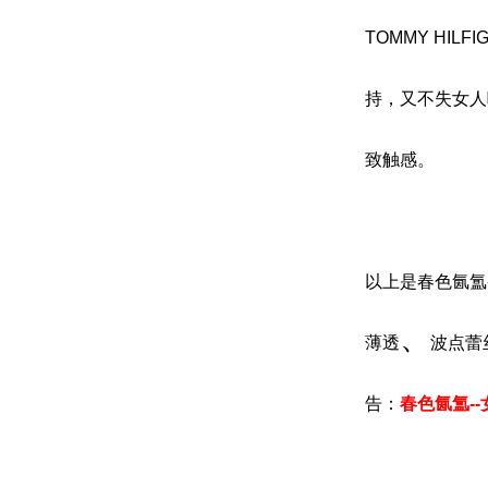
TOMMY HI
持，又不失女人
致触感。
以上是
春色氤氲
、
薄透
波点蕾
告：
春色氤氲-