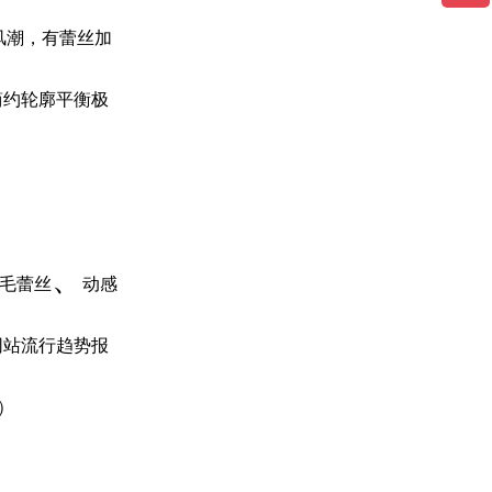
动风潮，有蕾丝加
简约轮廓平衡极
、
毛蕾丝
动感
网站流行趋势报
）