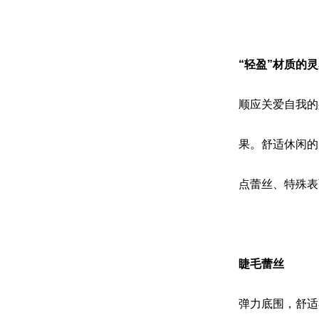
“轻盈”材质的
顺应关爱自我的
果。舒适休闲的
点蕾丝、特殊表
睫毛蕾丝
弹力底围，舒适不