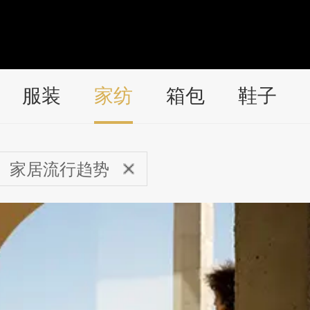
服装
家纺
箱包
鞋子
家居流行趋势